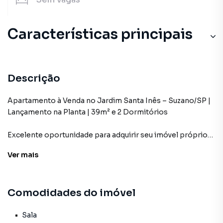
Características principais
Descrição
Apartamento à Venda no Jardim Santa Inês – Suzano/SP |
Lançamento na Planta | 39m² e 2 Dormitórios
Excelente oportunidade para adquirir seu imóvel próprio
em um empreendimento moderno e com condições
Ver
mais
facilitadas! Este apartamento em fase de construção,
localizado no Jardim Santa Inês, em Suzano, oferece
conforto, praticidade e ótimo potencial de valorização.
Comodidades do imóvel
✨ Características do apartamento:
✔️ 39m² de área privativa
Sala