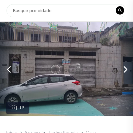
12
Início
Suzano
Jardim Revista
Casa