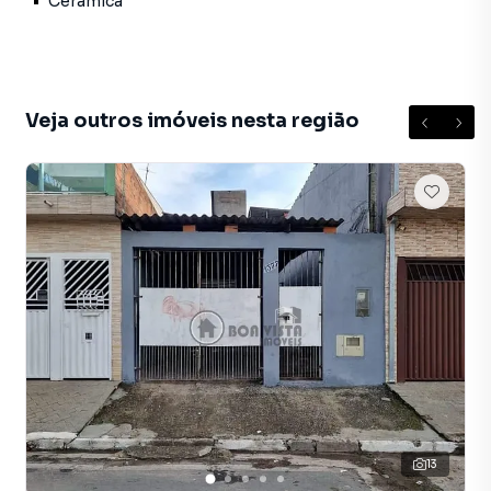
Cerâmica
✔ Sala aconchegante para toda a família
✔ Cozinha funcional
✔ Banheiro social
✔ Área de serviço
✔ 02 vagas de garagem
Veja outros imóveis nesta região
Como grande diferencial, a propriedade possui 02 salões
comerciais no pavimento inferior, proporcionando
excelente oportunidade para geração de renda, instalação
do próprio negócio ou locação dos espaços.
Localizada em uma região com fácil acesso a comércios,
escolas, transporte público e principais vias da cidade,
esta é uma excelente opção para quem busca praticidade,
investimento e valorização imobiliária.
📍 Jardim Revista – Suzano/SP
🏠 02 dormitórios
🏢 02 salões comerciais
13
🚗 02 vagas de garagem