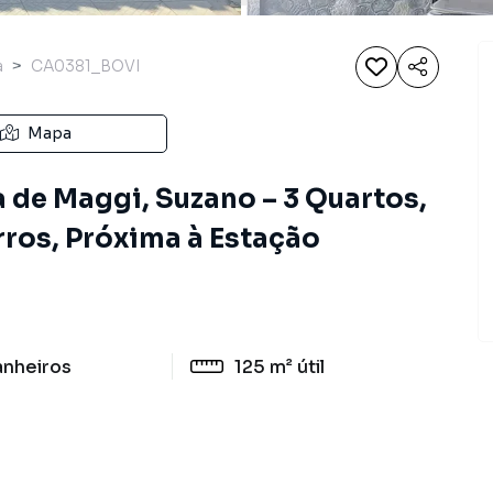
a
CA0381_BOVI
Mapa
a de Maggi, Suzano – 3 Quartos,
ros, Próxima à Estação
anheiros
125 m²
útil