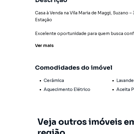
Descrição
Casa à Venda na Vila Maria de Maggi, Suzano –
Estação
Excelente oportunidade para quem busca confor
Ver
mais
Esta espaçosa casa de 125m² está localizada na 
Com 3 dormitórios bem distribuídos, é ideal p
Comodidades do imóvel
A casa conta ainda com:
Cerâmica
Lavande
Sala ampla e arejada
Aquecimento Elétrico
Aceita 
Cozinha com bom espaço para armários e circ
Banheiro com ótimo acabamento
Veja outros imóveis em
Área de serviço coberta
região