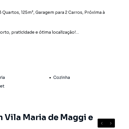
 3 Quartos, 125m², Garagem para 2 Carros, Próxima à
to, praticidade e ótima localização!
tranquila e valorizada Vila Maria de Maggi, em Suzano.
ara famílias que prezam por espaço e funcionalidade.
ria
Cozinha
Pet
ulação
 Vila Maria de Maggi e