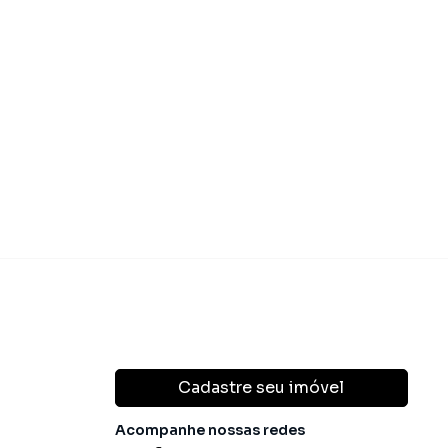
 340.000,00
R$ 385.00
Venda
Cadastre seu imóvel
Acompanhe nossas redes