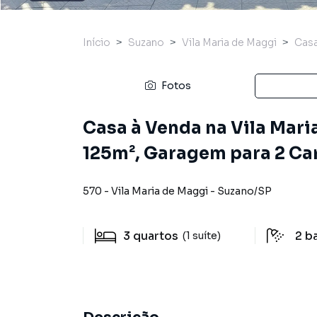
Início
Suzano
Vila Maria de Maggi
Cas
Fotos
Casa à Venda na Vila Mari
125m², Garagem para 2 Car
570
-
Vila Maria de Maggi
-
Suzano
/
SP
3
quartos
2
b
(1 suíte)