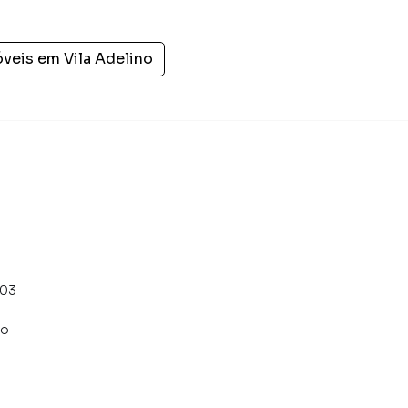
nder ou alugar seu imóvel muito mais rápido do que em
amos diversos imóveis em Suzano, especialmente em Vila
óveis em
Vila Adelino
keting digital focada em produzir campanhas
o o número de contatos interessados e tendo como
 alugar seu imóvel mais rápido. Contamos também com
dos e uma central de atendimento preparada para
303
co