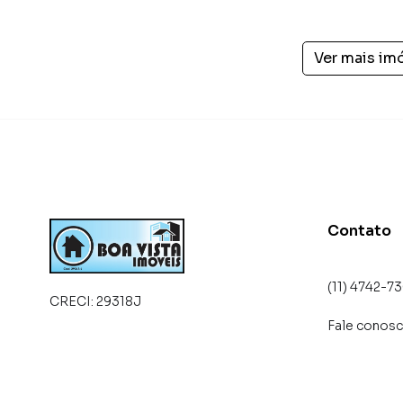
Na Boa Vista Imóveis Suzano você consegue ve
imobiliárias tradicionais. Já vendemos e loc
Ver mais im
Adelino. Isso porque temos uma equipe de mar
específicas para Suzano, o que aumenta muit
consequência uma maior chance de vender ou
um time de programadores, corretores treina
atender proprietários e inquilinos.
Contato
(11) 4742-7
CRECI:
29318J
Fale conos