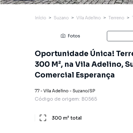
Início
Suzano
Vila Adelino
Terreno
Fotos
Oportunidade Única! Terr
300 M², na Vila Adelino, S
Comercial Esperança
77
-
Vila Adelino
-
Suzano
/
SP
Código de origem:
B0565
300 m²
total