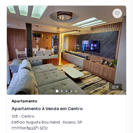
18
Apartamento
Apartamento à Venda em Centro
128
-
Centro
Edifício Augusta Bou Habid
·
Suzano
,
SP
170
m²
3
3
1