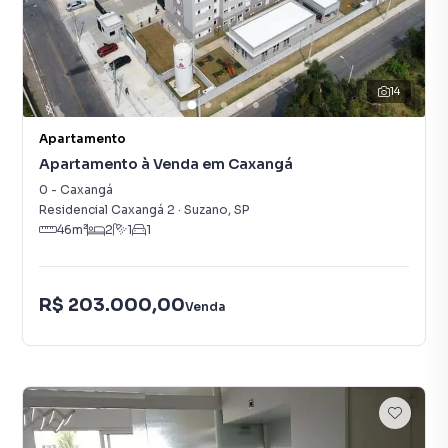
14
Apartamento
Apartamento à Venda em Caxangá
0
-
Caxangá
Residencial Caxangá 2
·
Suzano
,
SP
46
m²
2
1
1
R$ 203.000,00
Venda