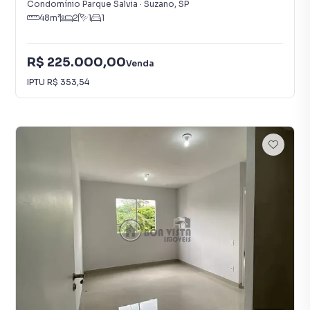
Condomínio Parque Salvia
·
Suzano
,
SP
48
m²
2
1
1
R$ 225.000,00
Venda
IPTU
R$ 353,54