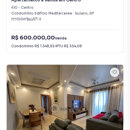
Apartamento à Venda em Centro
410
-
Centro
Condomínio Edifício Mediterranee
·
Suzano
,
SP
120
m²
3
3
R$ 600.000,00
Venda
Condomínio
R$ 1.348,55
·
IPTU
R$ 334,08