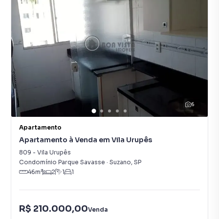
6
Apartamento
Apartamento à Venda em Vila Urupês
809
-
Vila Urupês
Condomínio Parque Savasse
·
Suzano
,
SP
46
m²
2
1
1
R$ 210.000,00
Venda