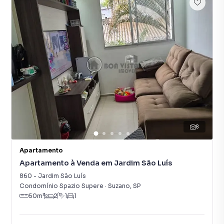
8
Apartamento
Apartamento à Venda em Jardim São Luís
860
-
Jardim São Luís
Condomínio Spazio Supere
·
Suzano
,
SP
50
m²
2
1
1