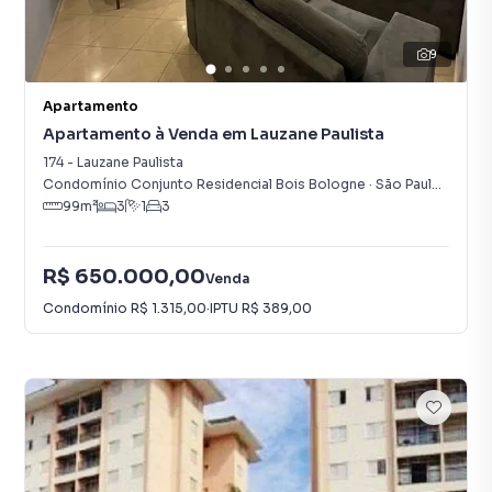
9
Apartamento
Apartamento à Venda em Lauzane Paulista
174
-
Lauzane Paulista
Condomínio Conjunto Residencial Bois Bologne
·
São Paulo
,
SP
99
m²
3
1
3
R$ 650.000,00
Venda
Condomínio
R$ 1.315,00
·
IPTU
R$ 389,00