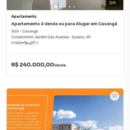
16
Apartamento
Apartamento à Venda ou para Alugar em Caxangá
300
-
Caxangá
Condomínio Jardim Das Acácias
·
Suzano
,
SP
42
m²
2
1
R$ 240.000,00
Venda