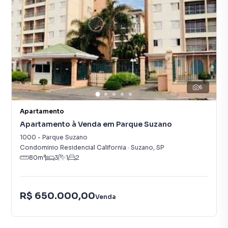
6
Apartamento
Apartamento à Venda em Parque Suzano
1000
-
Parque Suzano
Condominio Residencial California
·
Suzano
,
SP
80
m²
3
1
2
R$ 650.000,00
Venda