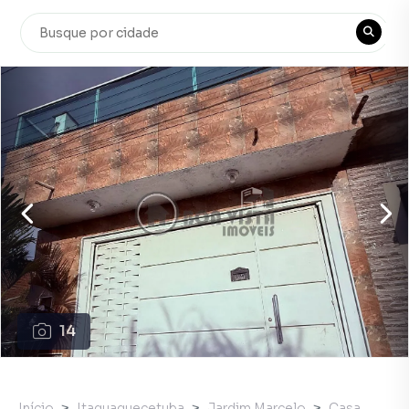
14
Início
Itaquaquecetuba
Jardim Marcelo
Casa