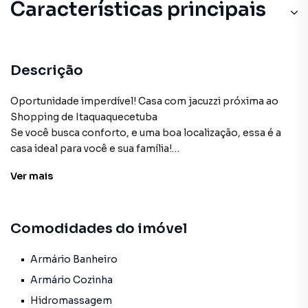
Características principais
Descrição
Oportunidade imperdível! Casa com jacuzzi próxima ao
Shopping de Itaquaquecetuba
Se você busca conforto, e uma boa localização, essa é a
casa ideal para você e sua família!
Situada no bairro Jardim Marcelo, a poucos minutos do
Ver
mais
Shopping de Itaquaquecetuba, com fácil acesso a
comércios, escolas, transporte público e principais vias da
cidade.
Comodidades do imóvel
🏡 A casa conta com:
• 02 dormitórios
• Sala aconchegante
Armário Banheiro
• Cozinha espaçosa com armários planejados
Armário Cozinha
• Banheiro
Hidromassagem
• Área de serviço