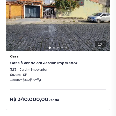
18
Casa
Casa à Venda em Jardim Imperador
323
-
Jardim Imperador
Suzano
,
SP
144
m²
3
2
1
R$ 340.000,00
Venda