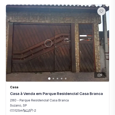
9
Casa
Casa à Venda em Parque Residencial Casa Branca
280
-
Parque Residencial Casa Branca
Suzano
,
SP
125
m²
3
2