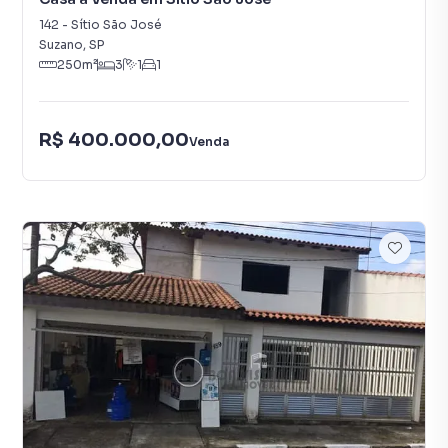
142
-
Sítio São José
Suzano
,
SP
250
m²
3
1
1
R$ 400.000,00
Venda