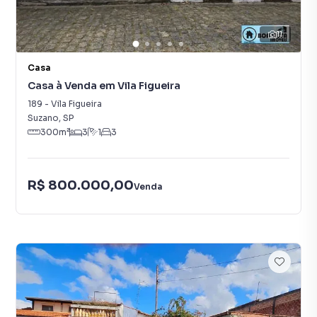
11
Casa
Casa à Venda em Vila Figueira
189
-
Vila Figueira
Suzano
,
SP
300
m²
3
1
3
R$ 800.000,00
Venda