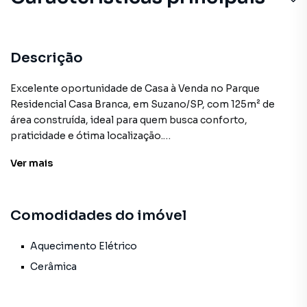
Descrição
Excelente oportunidade de Casa à Venda no Parque
Residencial Casa Branca, em Suzano/SP, com 125m² de
área construída, ideal para quem busca conforto,
praticidade e ótima localização.
Ver
mais
O imóvel conta com 3 dormitórios, ambientes bem
distribuídos, edícula, proporcionando versatilidade para
área de lazer, escritório ou moradia adicional. A casa
Comodidades do imóvel
oferece boa iluminação natural e ótimo aproveitamento
dos espaços.
Aquecimento Elétrico
Localização privilegiada, a poucos minutos do centro de
Cerâmica
Suzano, com fácil acesso ao Suzano Shopping,
Hipermercado D’Avó, além de escolas, farmácias e