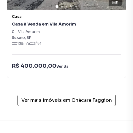
programadores, corretores treinados e uma central de
11
atendimento preparada para atender proprietários e
inquilinos.
Casa
Casa à Venda em Vila Amorim
0
-
Vila Amorim
Suzano
,
SP
125
m²
2
1
R$ 400.000,00
Venda
Ver mais imóveis em
Chácara Faggion