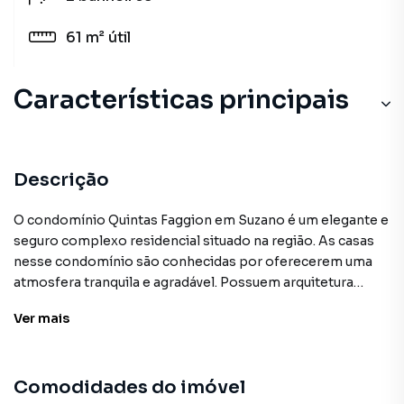
61 m²
útil
Características principais
Armário Cozinha
Porcelanato
Descrição
Churrasqueira
O condomínio Quintas Faggion em Suzano é um elegante e
seguro complexo residencial situado na região. As casas
nesse condomínio são conhecidas por oferecerem uma
atmosfera tranquila e agradável. Possuem arquitetura
moderna, espaços amplos, acabamentos de alta qualidade
Ver
mais
e muitos espaços verdes ao redor. Além disso, o
condomínio oferece uma série de comodidades, como
segurança 24 horas, áreas de lazer, piscinas e áreas
Comodidades do imóvel
comuns bem cuidadas, proporcionando uma experiência