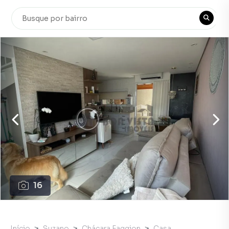
16
Início
Suzano
Chácara Faggion
Casa