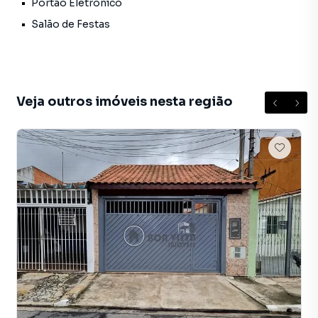
Portão Eletrônico
mesmo não estando na cidade e com a praticidade de
Salão de Festas
fazer tudo online, direto do seu computador ou
smartphone. Nós criamos soluções inovadoras para
simplificar a relação de proprietários, inquilinos e
compradores com o mercado imobiliário.
Veja outros imóveis nesta região
Anuncie seu imóvel! É fácil, rápido e gratuito! A Boa Vista
Imóveis Suzano é uma imobiliária digital com imóveis em
diversas cidades do Brasil, incluindo Suzano.
Na Boa Vista Imóveis Suzano você consegue vender ou
alugar seu imóvel muito mais rápido do que em imobiliárias
tradicionais. Já vendemos e locamos diversos imóveis em
Suzano, especialmente em Chácara Faggion. Isso porque
temos uma equipe de marketing digital focada em produzir
campanhas específicas para Suzano, o que aumenta muito
o número de contatos interessados e tendo como
consequência uma maior chance de vender ou alugar seu
imóvel mais rápido. Contamos também com um time de